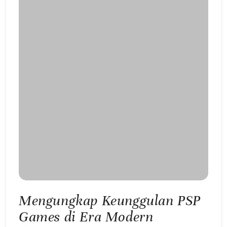
Mengungkap Keunggulan PSP
Games di Era Modern