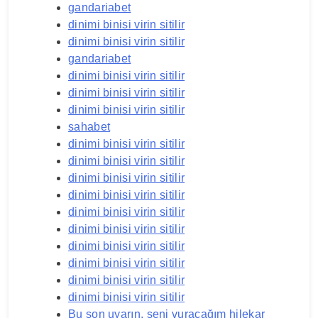
gandariabet
dinimi binisi virin sitilir
dinimi binisi virin sitilir
gandariabet
dinimi binisi virin sitilir
dinimi binisi virin sitilir
dinimi binisi virin sitilir
sahabet
dinimi binisi virin sitilir
dinimi binisi virin sitilir
dinimi binisi virin sitilir
dinimi binisi virin sitilir
dinimi binisi virin sitilir
dinimi binisi virin sitilir
dinimi binisi virin sitilir
dinimi binisi virin sitilir
dinimi binisi virin sitilir
dinimi binisi virin sitilir
Bu son uyarın, seni vuracağım hilekar