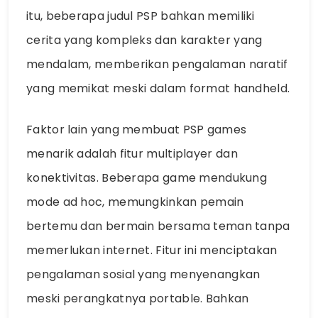
itu, beberapa judul PSP bahkan memiliki
cerita yang kompleks dan karakter yang
mendalam, memberikan pengalaman naratif
yang memikat meski dalam format handheld.
Faktor lain yang membuat PSP games
menarik adalah fitur multiplayer dan
konektivitas. Beberapa game mendukung
mode ad hoc, memungkinkan pemain
bertemu dan bermain bersama teman tanpa
memerlukan internet. Fitur ini menciptakan
pengalaman sosial yang menyenangkan
meski perangkatnya portable. Bahkan