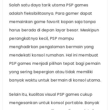
Salah satu daya tarik utama PSP games
adalah fleksibilitasnya. Para gamer dapat
memainkan game favorit kapan saja tanpa
harus berada di depan layar besar. Meskipun
perangkatnya kecil, PSP mampu
menghadirkan pengalaman bermain yang
mendekati konsol rumahan. Hal ini membuat
PSP games menjadi pilihan tepat bagi pemain
yang sering bepergian atau tidak memiliki
banyak waktu untuk bermain di konsol utama.
Selain itu, kualitas visual PSP games cukup
mengesankan untuk konsol portable. Banyak