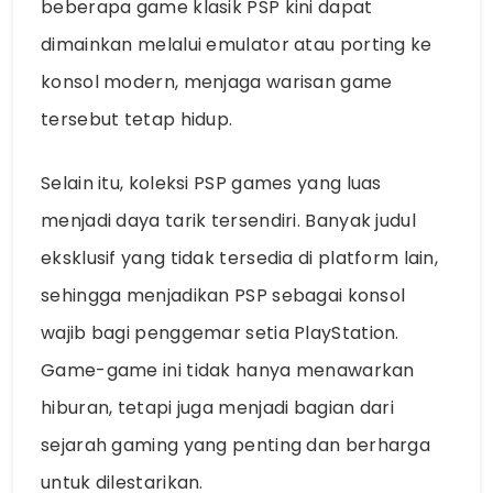
beberapa game klasik PSP kini dapat
dimainkan melalui emulator atau porting ke
konsol modern, menjaga warisan game
tersebut tetap hidup.
Selain itu, koleksi PSP games yang luas
menjadi daya tarik tersendiri. Banyak judul
eksklusif yang tidak tersedia di platform lain,
sehingga menjadikan PSP sebagai konsol
wajib bagi penggemar setia PlayStation.
Game-game ini tidak hanya menawarkan
hiburan, tetapi juga menjadi bagian dari
sejarah gaming yang penting dan berharga
untuk dilestarikan.