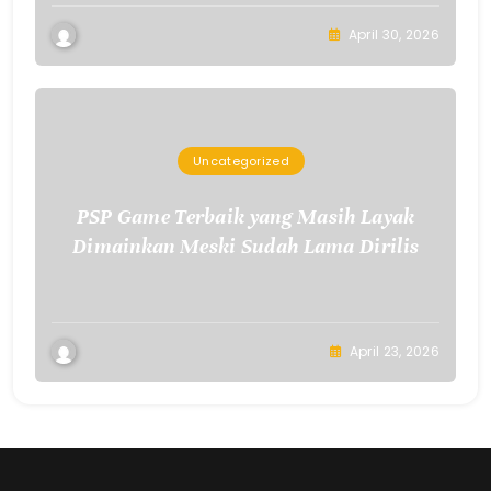
April 30, 2026
Uncategorized
PSP Game Terbaik yang Masih Layak
Dimainkan Meski Sudah Lama Dirilis
April 23, 2026