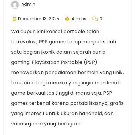
Admin
December 13, 2025
4 mins
0
Walaupun kini konsol portable telah
berevolusi, PSP games tetap menjadi salah
satu bagian ikonik dalam sejarah dunia
gaming. PlayStation Portable (PSP)
menawarkan pengalaman bermain yang unik,
terutama bagi mereka yang ingin menikmati
game berkualitas tinggi di mana saja. PSP
games terkenal karena portabilitasnya, grafis
yang impresif untuk ukuran handheld, dan
variasi genre yang beragam.